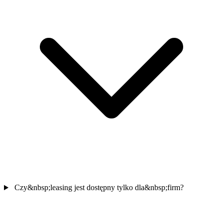
Czy&nbsp;leasing jest dostępny tylko dla&nbsp;firm?