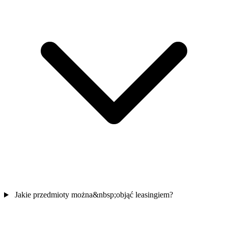
Jakie przedmioty można&nbsp;objąć leasingiem?