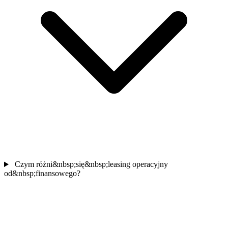
Czym różni&nbsp;się&nbsp;leasing operacyjny
od&nbsp;finansowego?