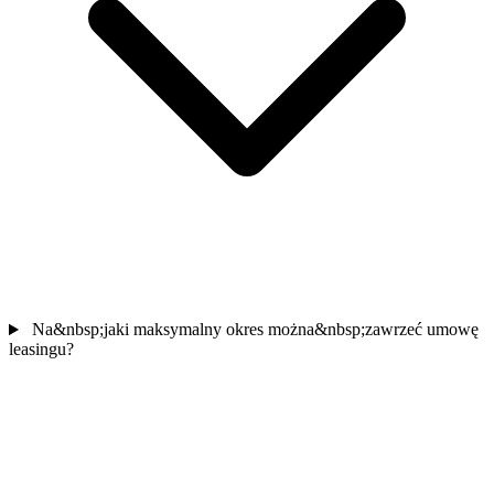
Na&nbsp;jaki maksymalny okres można&nbsp;zawrzeć umowę
leasingu?