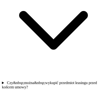
Czy&nbsp;można&nbsp;wykupić przedmiot leasingu przed
końcem umowy?