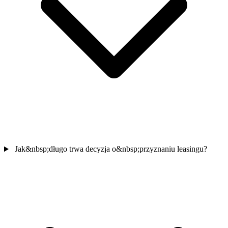
Jak&nbsp;długo trwa decyzja o&nbsp;przyznaniu leasingu?