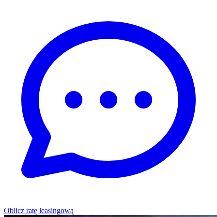
Oblicz ratę leasingową